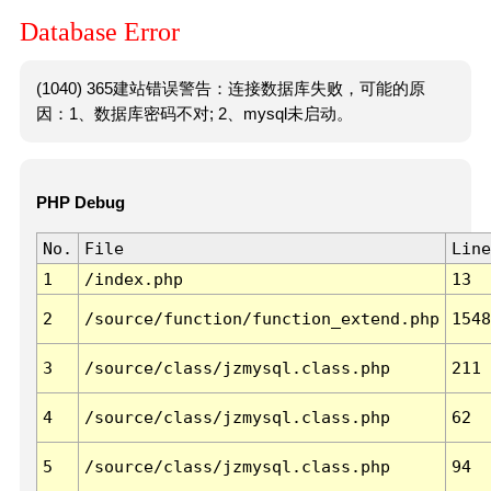
Database Error
(1040) 365建站错误警告：连接数据库失败，可能的原
因：1、数据库密码不对; 2、mysql未启动。
PHP Debug
No.
File
Line
1
/index.php
13
2
/source/function/function_extend.php
1548
3
/source/class/jzmysql.class.php
211
4
/source/class/jzmysql.class.php
62
5
/source/class/jzmysql.class.php
94