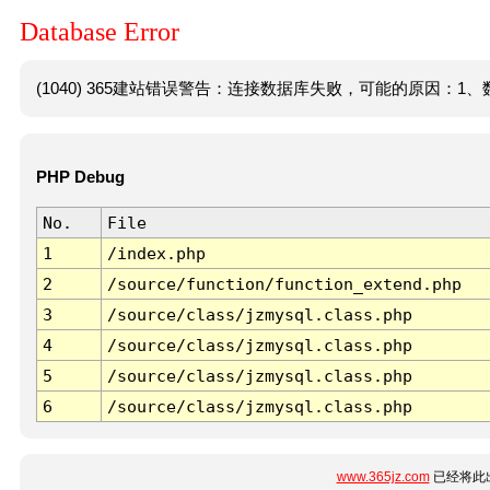
Database Error
(1040) 365建站错误警告：连接数据库失败，可能的原因：1、数
PHP Debug
No.
File
1
/index.php
2
/source/function/function_extend.php
3
/source/class/jzmysql.class.php
4
/source/class/jzmysql.class.php
5
/source/class/jzmysql.class.php
6
/source/class/jzmysql.class.php
www.365jz.com
已经将此