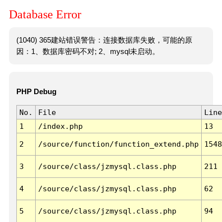
Database Error
(1040) 365建站错误警告：连接数据库失败，可能的原
因：1、数据库密码不对; 2、mysql未启动。
PHP Debug
No.
File
Line
1
/index.php
13
2
/source/function/function_extend.php
1548
3
/source/class/jzmysql.class.php
211
4
/source/class/jzmysql.class.php
62
5
/source/class/jzmysql.class.php
94