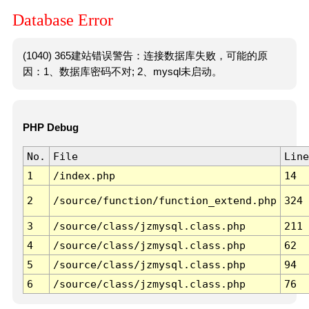
Database Error
(1040) 365建站错误警告：连接数据库失败，可能的原
因：1、数据库密码不对; 2、mysql未启动。
PHP Debug
No.
File
Line
1
/index.php
14
2
/source/function/function_extend.php
324
3
/source/class/jzmysql.class.php
211
4
/source/class/jzmysql.class.php
62
5
/source/class/jzmysql.class.php
94
6
/source/class/jzmysql.class.php
76