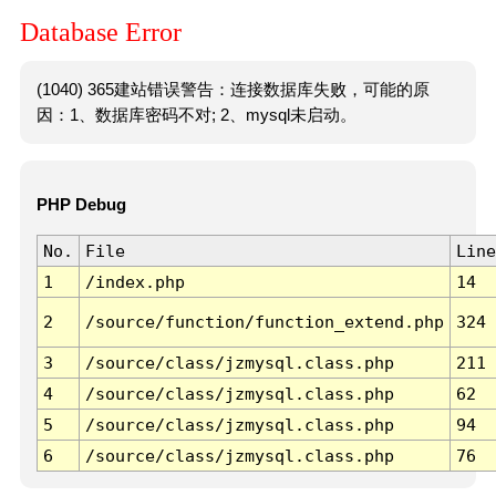
Database Error
(1040) 365建站错误警告：连接数据库失败，可能的原
因：1、数据库密码不对; 2、mysql未启动。
PHP Debug
No.
File
Line
1
/index.php
14
2
/source/function/function_extend.php
324
3
/source/class/jzmysql.class.php
211
4
/source/class/jzmysql.class.php
62
5
/source/class/jzmysql.class.php
94
6
/source/class/jzmysql.class.php
76