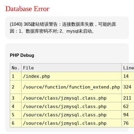
Database Error
(1040) 365建站错误警告：连接数据库失败，可能的原
因：1、数据库密码不对; 2、mysql未启动。
PHP Debug
No.
File
Line
1
/index.php
14
2
/source/function/function_extend.php
324
3
/source/class/jzmysql.class.php
211
4
/source/class/jzmysql.class.php
62
5
/source/class/jzmysql.class.php
94
6
/source/class/jzmysql.class.php
76