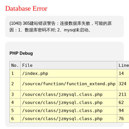
Database Error
(1040) 365建站错误警告：连接数据库失败，可能的原
因：1、数据库密码不对; 2、mysql未启动。
PHP Debug
No.
File
Line
1
/index.php
14
2
/source/function/function_extend.php
324
3
/source/class/jzmysql.class.php
211
4
/source/class/jzmysql.class.php
62
5
/source/class/jzmysql.class.php
94
6
/source/class/jzmysql.class.php
76