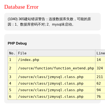
Database Error
(1040) 365建站错误警告：连接数据库失败，可能的原
因：1、数据库密码不对; 2、mysql未启动。
PHP Debug
No.
File
Line
1
/index.php
14
2
/source/function/function_extend.php
324
3
/source/class/jzmysql.class.php
211
4
/source/class/jzmysql.class.php
62
5
/source/class/jzmysql.class.php
94
6
/source/class/jzmysql.class.php
76