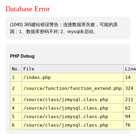
Database Error
(1040) 365建站错误警告：连接数据库失败，可能的原
因：1、数据库密码不对; 2、mysql未启动。
PHP Debug
No.
File
Line
1
/index.php
14
2
/source/function/function_extend.php
324
3
/source/class/jzmysql.class.php
211
4
/source/class/jzmysql.class.php
62
5
/source/class/jzmysql.class.php
94
6
/source/class/jzmysql.class.php
76