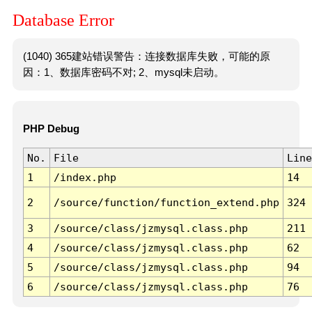
Database Error
(1040) 365建站错误警告：连接数据库失败，可能的原
因：1、数据库密码不对; 2、mysql未启动。
PHP Debug
No.
File
Line
1
/index.php
14
2
/source/function/function_extend.php
324
3
/source/class/jzmysql.class.php
211
4
/source/class/jzmysql.class.php
62
5
/source/class/jzmysql.class.php
94
6
/source/class/jzmysql.class.php
76