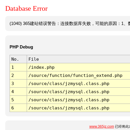
Database Error
(1040) 365建站错误警告：连接数据库失败，可能的原因：1、数
PHP Debug
No.
File
1
/index.php
2
/source/function/function_extend.php
3
/source/class/jzmysql.class.php
4
/source/class/jzmysql.class.php
5
/source/class/jzmysql.class.php
6
/source/class/jzmysql.class.php
www.365jz.com
已经将此