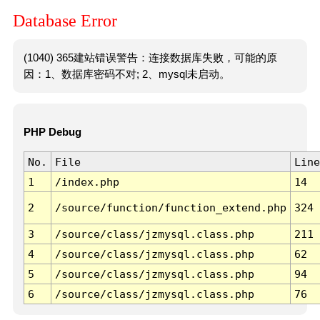
Database Error
(1040) 365建站错误警告：连接数据库失败，可能的原
因：1、数据库密码不对; 2、mysql未启动。
PHP Debug
No.
File
Line
1
/index.php
14
2
/source/function/function_extend.php
324
3
/source/class/jzmysql.class.php
211
4
/source/class/jzmysql.class.php
62
5
/source/class/jzmysql.class.php
94
6
/source/class/jzmysql.class.php
76