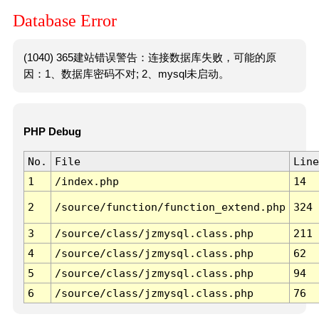
Database Error
(1040) 365建站错误警告：连接数据库失败，可能的原
因：1、数据库密码不对; 2、mysql未启动。
PHP Debug
No.
File
Line
1
/index.php
14
2
/source/function/function_extend.php
324
3
/source/class/jzmysql.class.php
211
4
/source/class/jzmysql.class.php
62
5
/source/class/jzmysql.class.php
94
6
/source/class/jzmysql.class.php
76