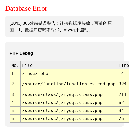
Database Error
(1040) 365建站错误警告：连接数据库失败，可能的原
因：1、数据库密码不对; 2、mysql未启动。
PHP Debug
No.
File
Line
1
/index.php
14
2
/source/function/function_extend.php
324
3
/source/class/jzmysql.class.php
211
4
/source/class/jzmysql.class.php
62
5
/source/class/jzmysql.class.php
94
6
/source/class/jzmysql.class.php
76