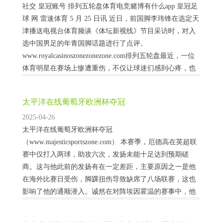
报谈
社交 皇冠账号 排列五轮盘体育电竞赌博有什么app 皇冠足
球 网 雷速体育 5 月 25 日讯 近日，前国脚李玮锋在选定天
津播送电视台体育频谈《体坛新视线》节目采访时，对入
选中国男足的年青国脚话题进行了点评。
www.royalcasinoszonezonezone.com排列五轮盘最近，一位
体育明星在赛场上惨遭重伤，不仅让球迷们感到心疼，也
引起了全球媒体的关注和报道。如何防范和预防运动损伤
已经成...
太平洋在线葡萄牙欧洲杯夺冠
（www.majesticsportszone.com）
2025-04-26
太平洋在线葡萄牙欧洲杯夺冠
（www.majesticsportszone.com） 本赛季，厄德高在英超联
赛中仅打入两球，助攻六次，发扬未能十足达到预期磋
商。这与他此前的发扬有在一定差距，主要原因之一是他
在海外比赛日受伤，脚踝扭伤导致缺席了八场联赛，这也
影响了他的通顺潜入。诚然在对阵埃因霍温的赛事中，他
展现出色的情状，攻入两球并孝敬一次助攻北京赛车色
碟，但他本东谈主对于我方的发扬一经不够欢欣。“我...