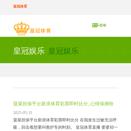
皇冠体育
皇冠娱乐
皇冠娱乐
菠菜担保平台新浪体育彩票即时比分_心情保姆给
我吃过敏粽子壮盛后我杀疯了 乔念念妍李振华苏雨
2025-05-31
菲 小保姆苏雨菲知谈我对黄豆过敏， 却特意在粽
菠菜担保平台新浪体育彩票即时比分 在我发生过敏无法呼
子中加入大宗的黄豆粉。_桂芳_什么_内助
吸，回击着想要叫救护车的时刻。 皇冠体育直播 婆婆却一