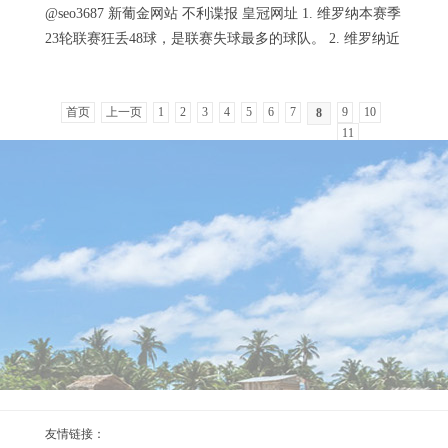
@seo3687 新葡金网站 不利谍报 皇冠网址 1. 维罗纳本赛季
23轮联赛狂丢48球，是联赛失球最多的球队。 2. 维罗纳近
15轮联赛仅打入14球，...
首页
上一页
1
2
3
4
5
6
7
9
10
8
11
下一页
末页
友情链接：