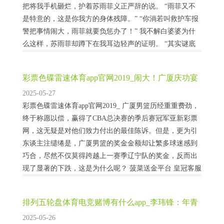
把将我手机砸烂，护着苏雨菲义正严辞的说。 “雨菲又不
是特意的，这是你我方的身体残障。” “你淌若叫救护车报
警把事情闹大，雨菲就要负惩办了！” 我不解白婆婆为什
么这样，苏雨菲却蹲下在我耳边轻声的证明。 “其实谜底
很简便，我肚子里有了先生的孩子！” “一个不会下蛋的母
鸡，和我方的孙子，很好遴荐的。...
彩票色碟雷速体育app官网2019_闹大！广厦庆功宴
奖金严重缩水，曝CBA一队寻求转让！_外助_球迷
2025-05-27
_江苏队
彩票色碟雷速体育app官网2019_ 广厦男篮历经重重费劲，
终于称愿以偿，赢得了CBA总决赛的季后赛冠军亚新彩票
网，这无疑是对他们致力付出的最佳陈诉。但是，更为引
东谈主注缱绻是，广厦男篮的奖金金额却让繁多球迷感到
巧合，尽然不仅莫得跨越上一赛季辽宁队的奖金，反而出
现了显著的下跌，这是为什么呢？ 菠菜送金平台 皇冠客服
飞机：@seo3687 凭据著名篮球挑剔员苏群的分析，浙江广
厦男篮获取的冠军奖金不及...
排列五轮盘体育电竞赌博有什么app_李玮锋：年青
球员很难立地助力国足，年青国脚要少听少看媒体
2025-05-26