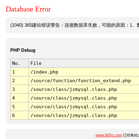
Database Error
(1040) 365建站错误警告：连接数据库失败，可能的原因：1、数
PHP Debug
No.
File
1
/index.php
2
/source/function/function_extend.php
3
/source/class/jzmysql.class.php
4
/source/class/jzmysql.class.php
5
/source/class/jzmysql.class.php
6
/source/class/jzmysql.class.php
www.365jz.com
已经将此