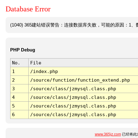
Database Error
(1040) 365建站错误警告：连接数据库失败，可能的原因：1、数
PHP Debug
No.
File
1
/index.php
2
/source/function/function_extend.php
3
/source/class/jzmysql.class.php
4
/source/class/jzmysql.class.php
5
/source/class/jzmysql.class.php
6
/source/class/jzmysql.class.php
www.365jz.com
已经将此