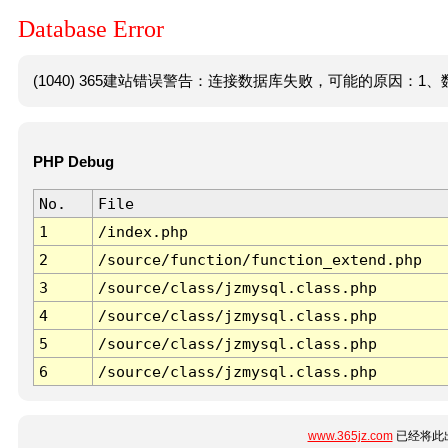
Database Error
(1040) 365建站错误警告：连接数据库失败，可能的原因：1、数
PHP Debug
No.
File
1
/index.php
2
/source/function/function_extend.php
3
/source/class/jzmysql.class.php
4
/source/class/jzmysql.class.php
5
/source/class/jzmysql.class.php
6
/source/class/jzmysql.class.php
www.365jz.com
已经将此