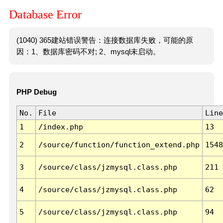
Database Error
(1040) 365建站错误警告：连接数据库失败，可能的原
因：1、数据库密码不对; 2、mysql未启动。
PHP Debug
No.
File
Line
1
/index.php
13
2
/source/function/function_extend.php
1548
3
/source/class/jzmysql.class.php
211
4
/source/class/jzmysql.class.php
62
5
/source/class/jzmysql.class.php
94