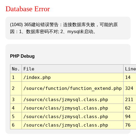
Database Error
(1040) 365建站错误警告：连接数据库失败，可能的原
因：1、数据库密码不对; 2、mysql未启动。
PHP Debug
No.
File
Line
1
/index.php
14
2
/source/function/function_extend.php
324
3
/source/class/jzmysql.class.php
211
4
/source/class/jzmysql.class.php
62
5
/source/class/jzmysql.class.php
94
6
/source/class/jzmysql.class.php
76