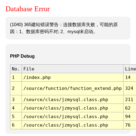
Database Error
(1040) 365建站错误警告：连接数据库失败，可能的原
因：1、数据库密码不对; 2、mysql未启动。
PHP Debug
No.
File
Line
1
/index.php
14
2
/source/function/function_extend.php
324
3
/source/class/jzmysql.class.php
211
4
/source/class/jzmysql.class.php
62
5
/source/class/jzmysql.class.php
94
6
/source/class/jzmysql.class.php
76