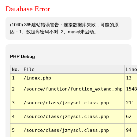
Database Error
(1040) 365建站错误警告：连接数据库失败，可能的原
因：1、数据库密码不对; 2、mysql未启动。
PHP Debug
No.
File
Line
1
/index.php
13
2
/source/function/function_extend.php
1548
3
/source/class/jzmysql.class.php
211
4
/source/class/jzmysql.class.php
62
5
/source/class/jzmysql.class.php
94