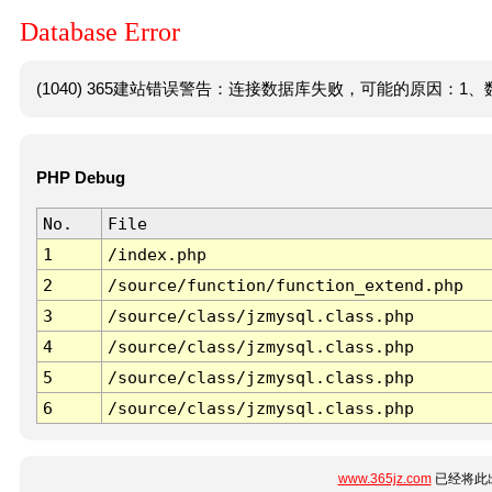
Database Error
(1040) 365建站错误警告：连接数据库失败，可能的原因：1、数
PHP Debug
No.
File
1
/index.php
2
/source/function/function_extend.php
3
/source/class/jzmysql.class.php
4
/source/class/jzmysql.class.php
5
/source/class/jzmysql.class.php
6
/source/class/jzmysql.class.php
www.365jz.com
已经将此