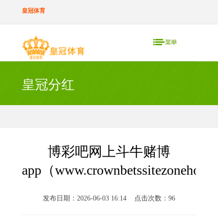
皇冠体育
皇冠分红
博彩吧网上斗牛赌博
app（www.crownbetssitezonehom
发布日期：2026-06-03 16:14 点击次数：96