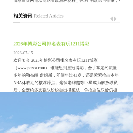
博彩白菜网论坛网站看欧洲杯赛程_“休闲”的欧弟再作事，在台
相关资讯
Related Articles
2026年博彩公司排名表有玩1211博彩
（www.pozca.c
2026-07-15
欢迎奖金 2025年博彩公司排名表有玩1211博彩
（www.pozca.com） 谁能思到皇冠博彩，合手掌定约流量
多年的勒布朗·詹姆斯，即便年过41岁，还是紧紧抢占本年
NBA休赛期的核浮躁点。这位老牌超等巨星成为解放球员
后，全定约多支强队纷纷抛出橄榄枝，争抢这位乐龄仍极
具价值的传奇宿将。但詹姆斯恒久作风简略，迟迟莫得敲
定我方的下一站，让统共这个词定约的不雅望氛围愈发浓
博彩白菜网论坛网站看欧洲杯赛程_“休闲”的欧弟再
厚。就在各界臆想不停之际，一则...
作事，在台湾取得
2026-06-17
博彩白菜网论坛网站看欧洲杯赛程 欧弟自 2016 年离开综
艺《天天朝上》后皇冠客服系统维护，就告别了劳动巅峰