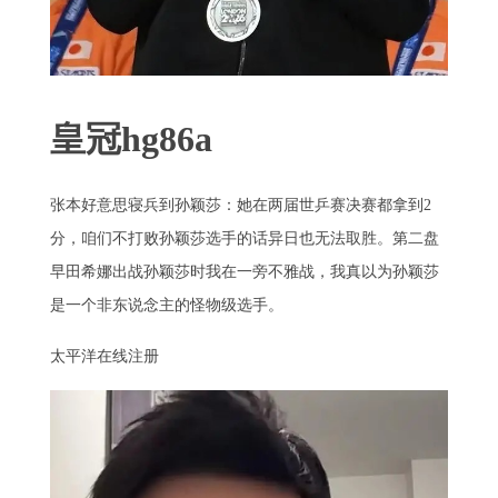
皇冠hg86a
张本好意思寝兵到孙颖莎：她在两届世乒赛决赛都拿到2
分，咱们不打败孙颖莎选手的话异日也无法取胜。第二盘
早田希娜出战孙颖莎时我在一旁不雅战，我真以为孙颖莎
是一个非东说念主的怪物级选手。
太平洋在线注册