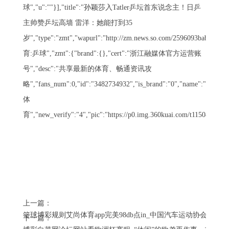
球","u":""}],"title":"孙颖莎入Tatler乒坛首东说念主！日乒
主帅赞乒坛高墙 雷洋：她能打到35
岁","type":"zmt","wapurl":"http://zm.news.so.com/2596093bab20e0f
育:乒球","zmt":{"brand":{},"cert":"浙江融媒体官方运营账
号","desc":"共享最新的体育、畅通资讯攻
略","fans_num":0,"id":"3482734932","is_brand":"0","name":"嗨
体
育","new_verify":"4","pic":"https://p0.img.360kuai.com/t11508c75c87
上一篇：
篮球博彩规则艾尚体育app完美98db点in_中国汽车运动协会：9
下一篇：