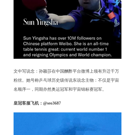
文中写说念：孙颖莎在中国酬酢平台微博上领有升迁千万
粉丝。她号称乒乓球历史级传说东说念主物：不仅是宇宙
名顺序一，同期亦然奥运冠军和宇宙锦标赛冠军。
皇冠客服飞机：@seo3687