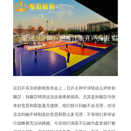
在日乒东京的新闻发布会上，日乒主帅中泽锐这么评价孙
颖莎：孙颖莎聘用这说念墙果然很高。尤其是孙颖莎与张
本好意思和那盘毫无缝隙，咱们狡计到她不会无理，但没
念念到她不错制造好意思和那么多无理，不管咱们若何诊
疗战略都无法动摇她。今后咱们淌若不以她为盘算就打败