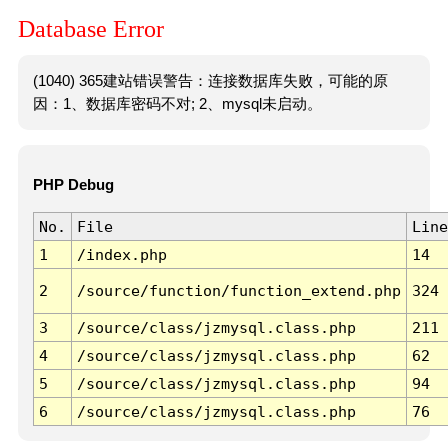
Database Error
(1040) 365建站错误警告：连接数据库失败，可能的原
因：1、数据库密码不对; 2、mysql未启动。
PHP Debug
No.
File
Line
1
/index.php
14
2
/source/function/function_extend.php
324
3
/source/class/jzmysql.class.php
211
4
/source/class/jzmysql.class.php
62
5
/source/class/jzmysql.class.php
94
6
/source/class/jzmysql.class.php
76