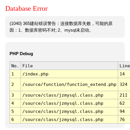
Database Error
(1040) 365建站错误警告：连接数据库失败，可能的原
因：1、数据库密码不对; 2、mysql未启动。
PHP Debug
No.
File
Line
1
/index.php
14
2
/source/function/function_extend.php
324
3
/source/class/jzmysql.class.php
211
4
/source/class/jzmysql.class.php
62
5
/source/class/jzmysql.class.php
94
6
/source/class/jzmysql.class.php
76