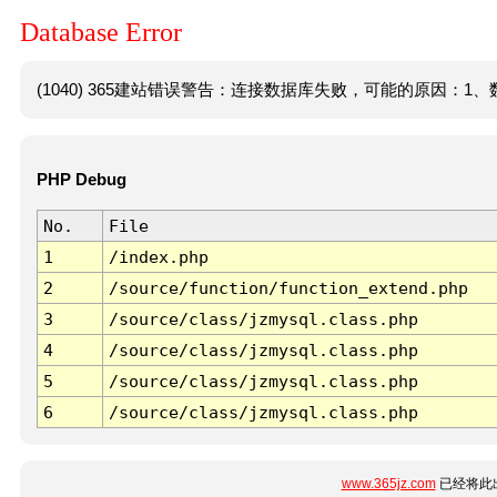
Database Error
(1040) 365建站错误警告：连接数据库失败，可能的原因：1、数
PHP Debug
No.
File
1
/index.php
2
/source/function/function_extend.php
3
/source/class/jzmysql.class.php
4
/source/class/jzmysql.class.php
5
/source/class/jzmysql.class.php
6
/source/class/jzmysql.class.php
www.365jz.com
已经将此