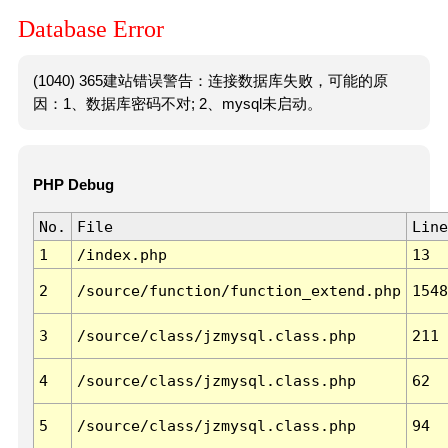
Database Error
(1040) 365建站错误警告：连接数据库失败，可能的原
因：1、数据库密码不对; 2、mysql未启动。
PHP Debug
No.
File
Line
1
/index.php
13
2
/source/function/function_extend.php
1548
3
/source/class/jzmysql.class.php
211
4
/source/class/jzmysql.class.php
62
5
/source/class/jzmysql.class.php
94