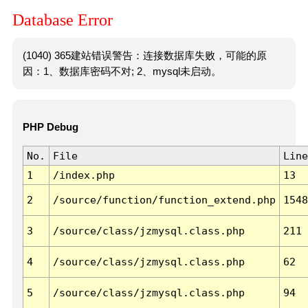
Database Error
(1040) 365建站错误警告：连接数据库失败，可能的原
因：1、数据库密码不对; 2、mysql未启动。
PHP Debug
No.
File
Line
1
/index.php
13
2
/source/function/function_extend.php
1548
3
/source/class/jzmysql.class.php
211
4
/source/class/jzmysql.class.php
62
5
/source/class/jzmysql.class.php
94