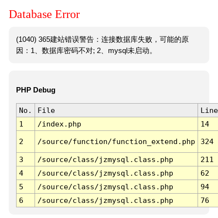
Database Error
(1040) 365建站错误警告：连接数据库失败，可能的原
因：1、数据库密码不对; 2、mysql未启动。
PHP Debug
No.
File
Line
1
/index.php
14
2
/source/function/function_extend.php
324
3
/source/class/jzmysql.class.php
211
4
/source/class/jzmysql.class.php
62
5
/source/class/jzmysql.class.php
94
6
/source/class/jzmysql.class.php
76