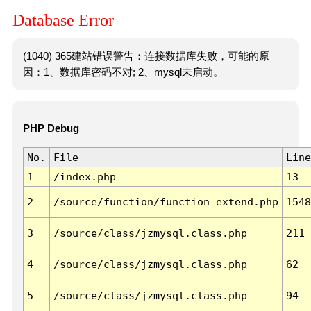
Database Error
(1040) 365建站错误警告：连接数据库失败，可能的原
因：1、数据库密码不对; 2、mysql未启动。
PHP Debug
No.
File
Line
1
/index.php
13
2
/source/function/function_extend.php
1548
3
/source/class/jzmysql.class.php
211
4
/source/class/jzmysql.class.php
62
5
/source/class/jzmysql.class.php
94