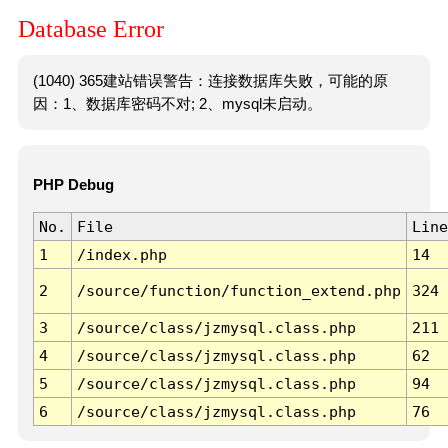
Database Error
(1040) 365建站错误警告：连接数据库失败，可能的原
因：1、数据库密码不对; 2、mysql未启动。
PHP Debug
No.
File
Line
1
/index.php
14
2
/source/function/function_extend.php
324
3
/source/class/jzmysql.class.php
211
4
/source/class/jzmysql.class.php
62
5
/source/class/jzmysql.class.php
94
6
/source/class/jzmysql.class.php
76