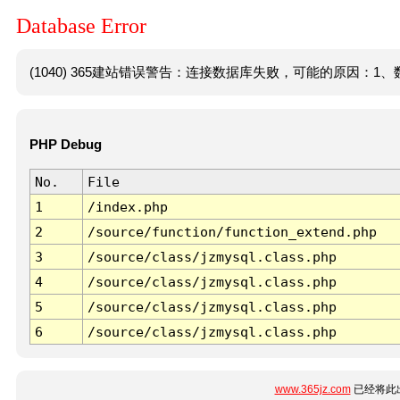
Database Error
(1040) 365建站错误警告：连接数据库失败，可能的原因：1、数
PHP Debug
No.
File
1
/index.php
2
/source/function/function_extend.php
3
/source/class/jzmysql.class.php
4
/source/class/jzmysql.class.php
5
/source/class/jzmysql.class.php
6
/source/class/jzmysql.class.php
www.365jz.com
已经将此