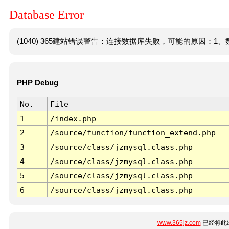
Database Error
(1040) 365建站错误警告：连接数据库失败，可能的原因：1、数
PHP Debug
No.
File
1
/index.php
2
/source/function/function_extend.php
3
/source/class/jzmysql.class.php
4
/source/class/jzmysql.class.php
5
/source/class/jzmysql.class.php
6
/source/class/jzmysql.class.php
www.365jz.com
已经将此