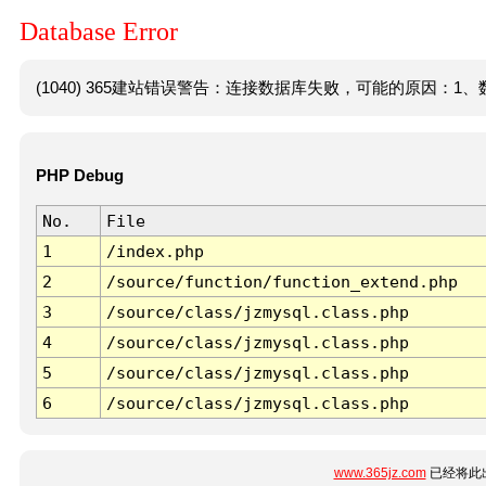
Database Error
(1040) 365建站错误警告：连接数据库失败，可能的原因：1、数
PHP Debug
No.
File
1
/index.php
2
/source/function/function_extend.php
3
/source/class/jzmysql.class.php
4
/source/class/jzmysql.class.php
5
/source/class/jzmysql.class.php
6
/source/class/jzmysql.class.php
www.365jz.com
已经将此