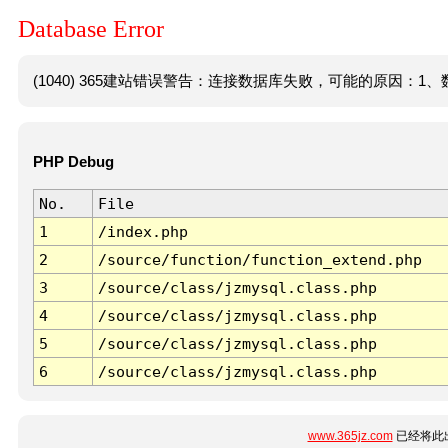
Database Error
(1040) 365建站错误警告：连接数据库失败，可能的原因：1、数
PHP Debug
No.
File
1
/index.php
2
/source/function/function_extend.php
3
/source/class/jzmysql.class.php
4
/source/class/jzmysql.class.php
5
/source/class/jzmysql.class.php
6
/source/class/jzmysql.class.php
www.365jz.com
已经将此