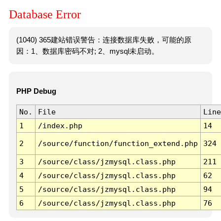
Database Error
(1040) 365建站错误警告：连接数据库失败，可能的原
因：1、数据库密码不对; 2、mysql未启动。
PHP Debug
No.
File
Line
1
/index.php
14
2
/source/function/function_extend.php
324
3
/source/class/jzmysql.class.php
211
4
/source/class/jzmysql.class.php
62
5
/source/class/jzmysql.class.php
94
6
/source/class/jzmysql.class.php
76