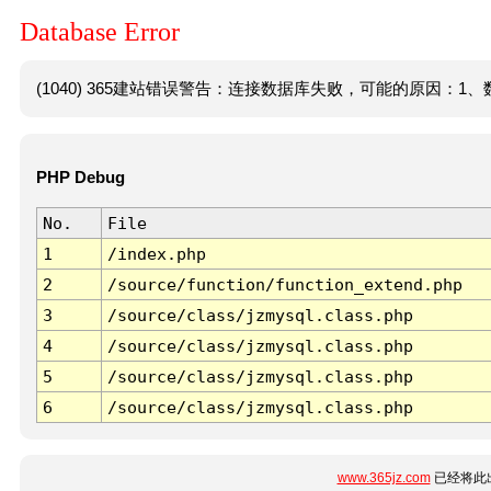
Database Error
(1040) 365建站错误警告：连接数据库失败，可能的原因：1、数
PHP Debug
No.
File
1
/index.php
2
/source/function/function_extend.php
3
/source/class/jzmysql.class.php
4
/source/class/jzmysql.class.php
5
/source/class/jzmysql.class.php
6
/source/class/jzmysql.class.php
www.365jz.com
已经将此