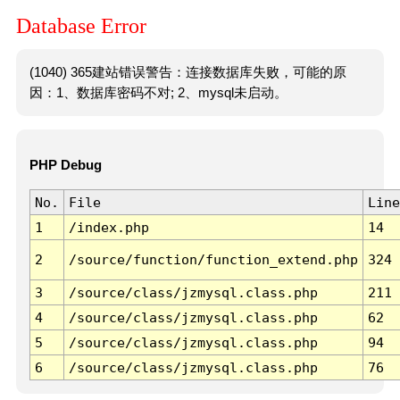
Database Error
(1040) 365建站错误警告：连接数据库失败，可能的原
因：1、数据库密码不对; 2、mysql未启动。
PHP Debug
No.
File
Line
1
/index.php
14
2
/source/function/function_extend.php
324
3
/source/class/jzmysql.class.php
211
4
/source/class/jzmysql.class.php
62
5
/source/class/jzmysql.class.php
94
6
/source/class/jzmysql.class.php
76