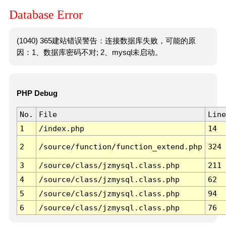
Database Error
(1040) 365建站错误警告：连接数据库失败，可能的原
因：1、数据库密码不对; 2、mysql未启动。
PHP Debug
No.
File
Line
1
/index.php
14
2
/source/function/function_extend.php
324
3
/source/class/jzmysql.class.php
211
4
/source/class/jzmysql.class.php
62
5
/source/class/jzmysql.class.php
94
6
/source/class/jzmysql.class.php
76