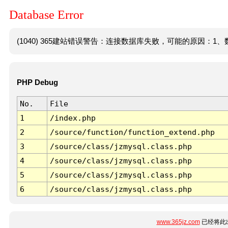
Database Error
(1040) 365建站错误警告：连接数据库失败，可能的原因：1、数
PHP Debug
No.
File
1
/index.php
2
/source/function/function_extend.php
3
/source/class/jzmysql.class.php
4
/source/class/jzmysql.class.php
5
/source/class/jzmysql.class.php
6
/source/class/jzmysql.class.php
www.365jz.com
已经将此