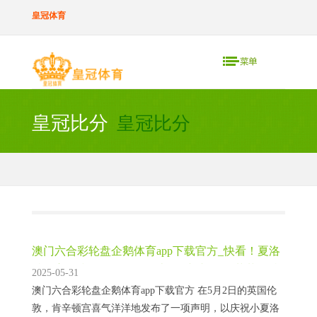
皇冠体育
皇冠比分
皇冠比分
澳门六合彩轮盘企鹅体育app下载官方_快看！夏洛
特公主10岁寿辰照，气场十足“小孩姐”，莉莉贝特
2025-05-31
过期_小夏_王室_像片
澳门六合彩轮盘企鹅体育app下载官方 在5月2日的英国伦
敦，肯辛顿宫喜气洋洋地发布了一项声明，以庆祝小夏洛