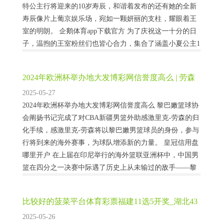
特公主行将迎来的10岁寿辰，和谐着发布的还有她的全新
寿辰像片上葡京娱乐场，宛如一颗妍丽的支柱，耀眼着王
室的明朗。 企鹅体育app下载官方 为了庆祝这一十分的日
子，温煦的王室粉丝们也皆心合力，集合了涵盖小夏公主1
岁到10岁的寿辰像片，酿成了一组“全镜头”大书籍。这10
张像片不仅赫然地纪录了小公主...
2024年欧洲杯举办地大发博彩网信誉度高么 | 劳森
导致杜锋下课，中国男篮亚洲杯靠近挑战_归化_球
2025-05-27
员_黎巴嫩
2024年欧洲杯举办地大发博彩网信誉度高么 黎巴嫩篮球协
会阐扬书记完成了对CBA新疆男篮外助感激里克-劳森的归
化手续，感激里克-劳森将以黎巴嫩男篮球员的身份，参与
行将到来的海外赛事，为球队增添新的力量。 皇冠信用盘
哪里开户 在上届在印尼举行的海外篮联亚洲杯中，中国男
篮在四分之一决赛中际遇了历史上从未输过的敌手——黎
巴嫩男篮，最终以69比72被淘汰。此战不仅让中国男篮留
步八强，也使得主磨真金不怕火杜...
比较好的菠菜平台体育彩票福建11选5开奖_湖北43
亿打造的古镇火了, 汇注八大古建, 被誉为“古修复
2025-05-26