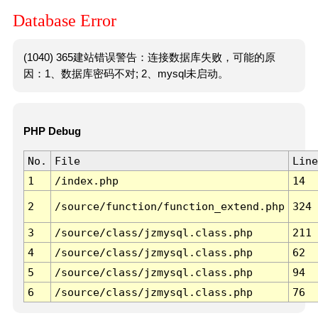
Database Error
(1040) 365建站错误警告：连接数据库失败，可能的原
因：1、数据库密码不对; 2、mysql未启动。
PHP Debug
No.
File
Line
1
/index.php
14
2
/source/function/function_extend.php
324
3
/source/class/jzmysql.class.php
211
4
/source/class/jzmysql.class.php
62
5
/source/class/jzmysql.class.php
94
6
/source/class/jzmysql.class.php
76