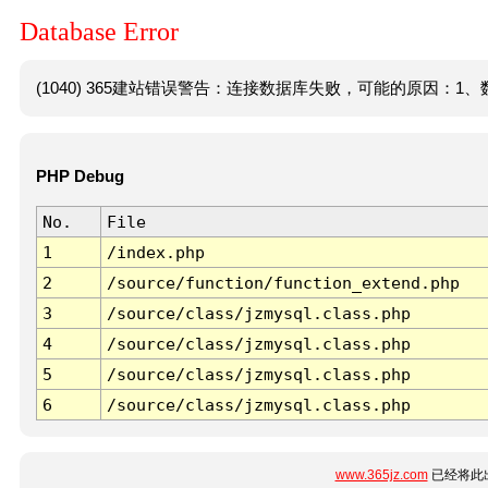
Database Error
(1040) 365建站错误警告：连接数据库失败，可能的原因：1、数
PHP Debug
No.
File
1
/index.php
2
/source/function/function_extend.php
3
/source/class/jzmysql.class.php
4
/source/class/jzmysql.class.php
5
/source/class/jzmysql.class.php
6
/source/class/jzmysql.class.php
www.365jz.com
已经将此