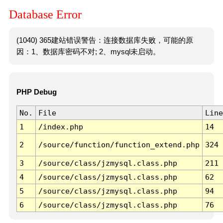
Database Error
(1040) 365建站错误警告：连接数据库失败，可能的原
因：1、数据库密码不对; 2、mysql未启动。
PHP Debug
No.
File
Line
1
/index.php
14
2
/source/function/function_extend.php
324
3
/source/class/jzmysql.class.php
211
4
/source/class/jzmysql.class.php
62
5
/source/class/jzmysql.class.php
94
6
/source/class/jzmysql.class.php
76